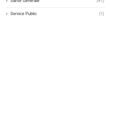
Santé Générale
(41)
Service Public
(1)