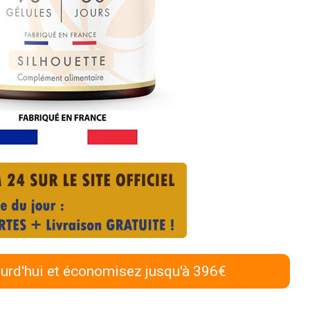
urd'hui et économisez jusqu'à 396€