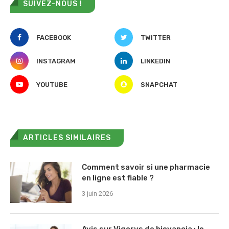
SUIVEZ-NOUS !
FACEBOOK
TWITTER
INSTAGRAM
LINKEDIN
YOUTUBE
SNAPCHAT
ARTICLES SIMILAIRES
Comment savoir si une pharmacie
en ligne est fiable ?
3 juin 2026
Avis sur Vigorys de biovancia : le